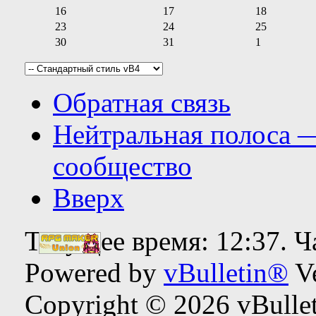
16
17
18
23
24
25
30
31
1
Обратная связь
Нейтральная полоса 
сообщество
Вверх
Текущее время:
12:37
. 
Powered by
vBulletin®
Ve
Copyright © 2026 vBulleti