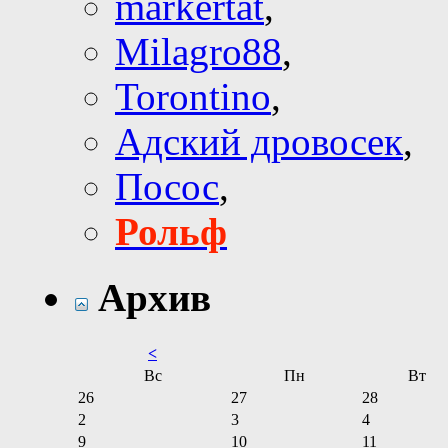
markertat
,
Milagro88
,
Torontino
,
Адский дровосек
,
Посос
,
Рольф
Архив
<
Вс
Пн
Вт
26
27
28
2
3
4
9
10
11