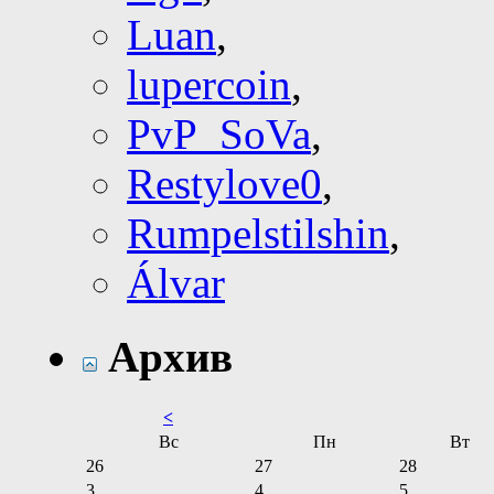
Luan
,
lupercoin
,
PvP_SoVa
,
Restylove0
,
Rumpelstilshin
,
Álvar
Архив
<
Вс
Пн
Вт
26
27
28
3
4
5