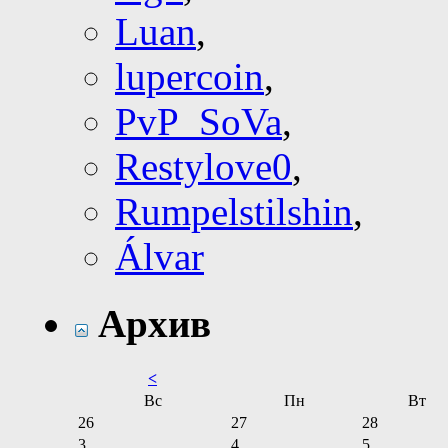
Luan
,
lupercoin
,
PvP_SoVa
,
Restylove0
,
Rumpelstilshin
,
Álvar
Архив
<
Вс
Пн
Вт
26
27
28
3
4
5