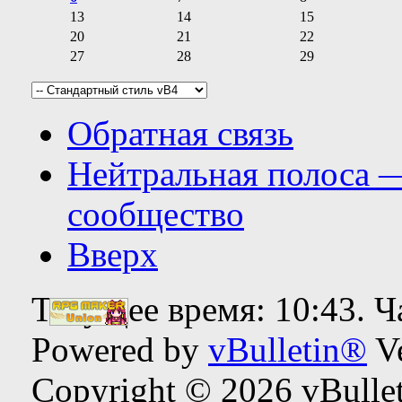
13
14
15
20
21
22
27
28
29
Обратная связь
Нейтральная полоса 
сообщество
Вверх
Текущее время:
10:43
. 
Powered by
vBulletin®
Ve
Copyright © 2026 vBulleti