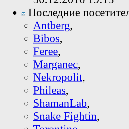
Последние посетите
Antberg
,
Bibos
,
Feree
,
Marganec
,
Nekropolit
,
Phileas
,
ShamanLab
,
Snake Fightin
,
Torontino
,