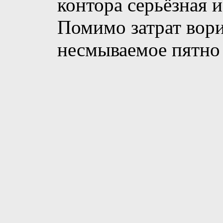
контора серьёзная 
Помимо затрат вор
несмываемое пятно 
Контролировать не 
делать потом? Если 
нибудь большой и 
сможешь добиться 
себе дороже выйдет
"маечные" сайты.