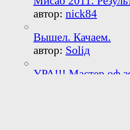
Мисао 2011. Резуль
автор:
nick84
Вышел. Качаем.
автор:
Soliд
УРА!!! Мастер оф з
автор:
Темный
Вопрос художника
автор:
nick84