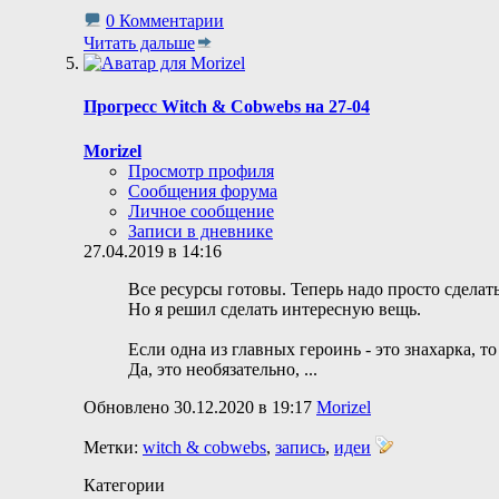
0 Комментарии
Читать дальше
Прогресс Witch & Cobwebs на 27-04
Morizel
Просмотр профиля
Сообщения форума
Личное сообщение
Записи в дневнике
27.04.2019 в 14:16
Все ресурсы готовы. Теперь надо просто сделат
Но я решил сделать интересную вещь.
Если одна из главных героинь - это знахарка, 
Да, это необязательно,
...
Обновлено 30.12.2020 в 19:17
Morizel
Метки:
witch & cobwebs
,
запись
,
идеи
Категории