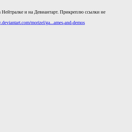
а Нейтралке и на Девиантарт. Прикреплю ссылки не
.deviantart.com/morizel/ga...ames-and-demos