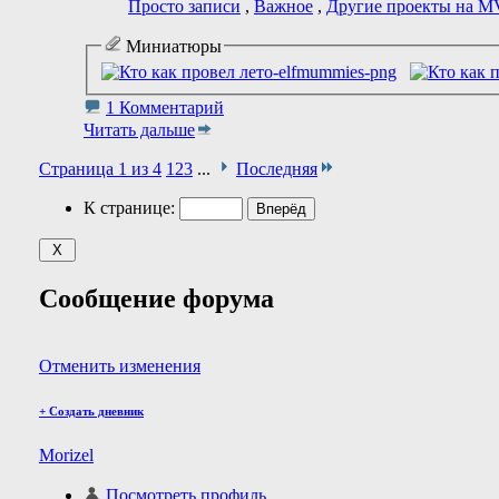
Просто записи
,
Важное
,
Другие проекты на M
Миниатюры
1 Комментарий
Читать дальше
Страница 1 из 4
1
2
3
...
Последняя
К странице:
Сообщение форума
Отменить изменения
+
Создать дневник
Morizel
Посмотреть профиль