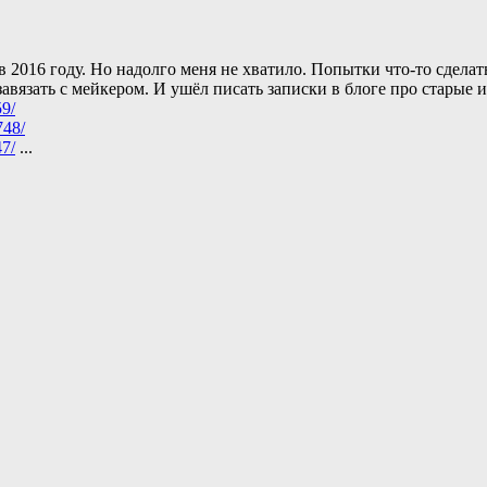
 2016 году. Но надолго меня не хватило. Попытки что-то сделат
авязать с мейкером. И ушёл писать записки в блоге про старые
59/
748/
47/
...