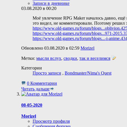
Записи в дневнике
03.08.2020 в 00:20
Моё увлечение RPG Maker началось давно, ещё в
это видел, не комментировали. Поэтому решил з
https://www.old-games.ru/forum/blogs...oblivion.42
https://www.old-games.ru/forum/blogs...971-2015.3
https://www.old-games.ru/forum/blogs...-i-anime.43
Обновлено 03.08.2020 в 02:59
Morizel
Метки:
мысли вслух
,
сводки
,
так и веселимся
Категории
Просто записи
,
Bondmaster/Nima's Quest
0 Комментарии
Читать дальше
08-05-2020
Morizel
Просмотр профиля
Сообщения форума