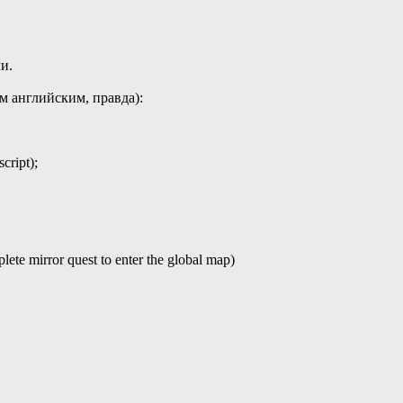
и.
м английским, правда):
cript);
 mirror quest to enter the global map)