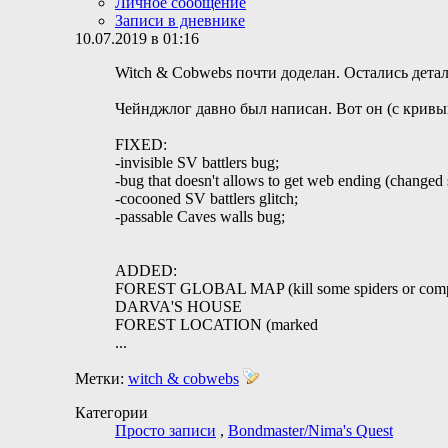
Личное сообщение
Записи в дневнике
10.07.2019 в 01:16
Witch & Cobwebs почти доделан. Остались детал
Чейнджлог давно был написан. Вот он (с кривы
FIXED:
-invisible SV battlers bug;
-bug that doesn't allows to get web ending (changed s
-cocooned SV battlers glitch;
-passable Caves walls bug;
ADDED:
FOREST GLOBAL MAP (kill some spiders or complete
DARVA'S HOUSE
FOREST LOCATION (marked
...
Метки:
witch & cobwebs
Категории
Просто записи
,
Bondmaster/Nima's Quest