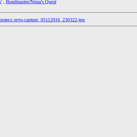
V
,
Bondmaster/Nima's Quest