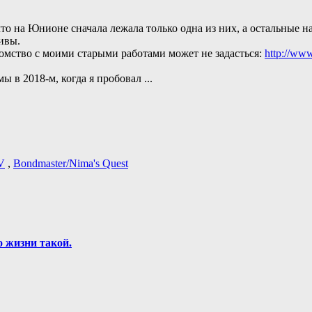
о на Юнионе сначала лежала только одна из них, а остальные н
ивы.
омство с моими старыми работами может не задасться:
http://www
ы в 2018-м, когда я пробовал
...
V
,
Bondmaster/Nima's Quest
о жизни такой.