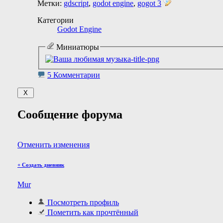
Метки:
gdscript
,
godot engine
,
gogot 3
Категории
Godot Engine
Миниатюры
5 Комментарии
Сообщение форума
Отменить изменения
+
Создать дневник
Mur
Посмотреть профиль
Пометить как прочтённый