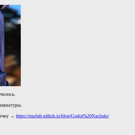
чилось.
лавиатуры.
ничку →
https://murlab.github.io/blog/Godot%20Nachalo/