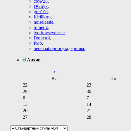
crow28
,
DGuy7
,
greZZo
,
Kirillkrm
,
noiselassie
,
romerro
,
tvorimvsevmeste
,
Георгий
,
Рыб
,
череззаборногузадеришко
Архив
<
Вс
Пн
22
23
29
30
6
7
13
14
20
21
27
28