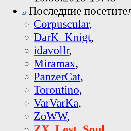
Последние посетите
Corpuscular
,
DarK_Knigt
,
idavollr
,
Miramax
,
PanzerCat
,
Torontino
,
VarVarKa
,
ZoWW
,
ZX_Lost_Soul
,