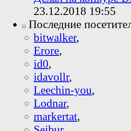
23.12.2018
19:55
Последние посетите
bitwalker
,
Erore
,
id0
,
idavollr
,
Leechin-you
,
Lodnar
,
markertat
,
Seibur
,