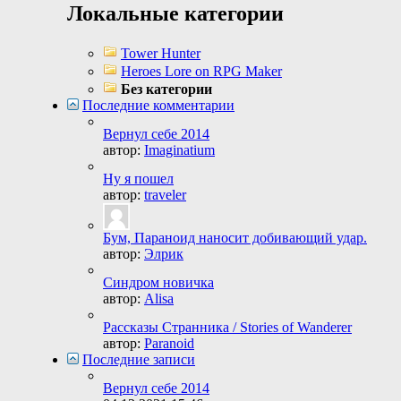
Локальные категории
Tower Hunter
Heroes Lore on RPG Maker
Без категории
Последние комментарии
Вернул себе 2014
автор:
Imaginatium
Ну я пошел
автор:
traveler
Бум, Параноид наносит добивающий удар.
автор:
Элрик
Синдром новичка
автор:
Alisa
Рассказы Странника / Stories of Wanderer
автор:
Paranoid
Последние записи
Вернул себе 2014