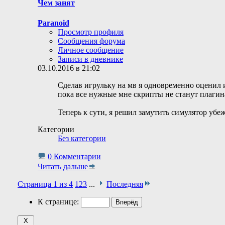
Чем занят
Paranoid
Просмотр профиля
Сообщения форума
Личное сообщение
Записи в дневнике
03.10.2016 в 21:02
Сделав игрульку на мв я одновременно оценил и
пока все нужные мне скрипты не станут плагин
Теперь к сути, я решил замутить симулятор убе
Категории
Без категории
0 Комментарии
Читать дальше
Страница 1 из 4
1
2
3
...
Последняя
К странице: