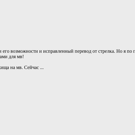
 его возможности и исправленный перевод от стрелка. Но я по 
ами для мв!
жища на мв. Сейчас
...