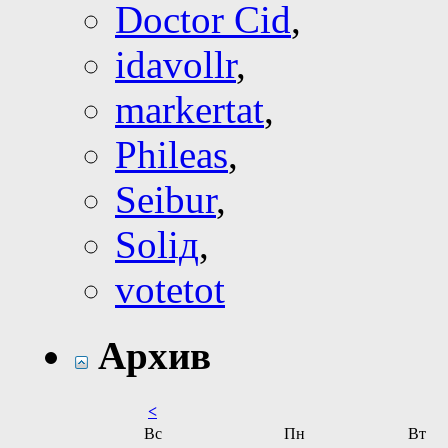
Doctor Cid
,
idavollr
,
markertat
,
Phileas
,
Seibur
,
Soliд
,
votetot
Архив
<
Вс
Пн
Вт