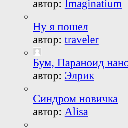
автор:
Imaginatium
Ну я пошел
автор:
traveler
Бум, Параноид нан
автор:
Элрик
Синдром новичка
автор:
Alisa