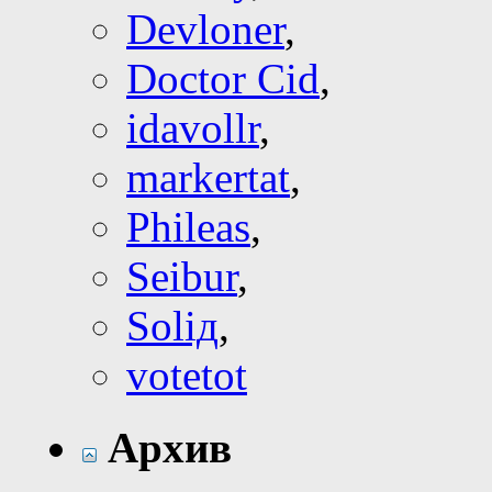
Devloner
,
Doctor Cid
,
idavollr
,
markertat
,
Phileas
,
Seibur
,
Soliд
,
votetot
Архив