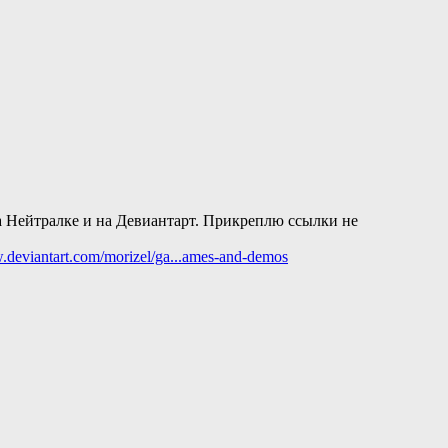
а Нейтралке и на Девиантарт. Прикреплю ссылки не
.deviantart.com/morizel/ga...ames-and-demos