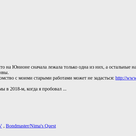
о на Юнионе сначала лежала только одна из них, а остальные н
ивы.
омство с моими старыми работами может не задасться:
http://www
ы в 2018-м, когда я пробовал
...
V
,
Bondmaster/Nima's Quest