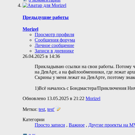
Предыдущие работы
Morizel
Просмотр профиля
Сообщения форума
Личное сообщение
Записи в дневнике
26.04.2025 в 14:36
Прикладываю ссылки на свои работы. Потому чт
на ДевАрт, а на файлообменники, где лежат арх
Скрины у меня лежат на ДевАрте, поэтому знак
1)Всё началось с Бондмастера/Приключения Ним
Обновлено 13.05.2025 в 21:22
Morizel
Метки:
test
,
test'
Категории
Просто записи
,
Важное
,
Другие проекты на M