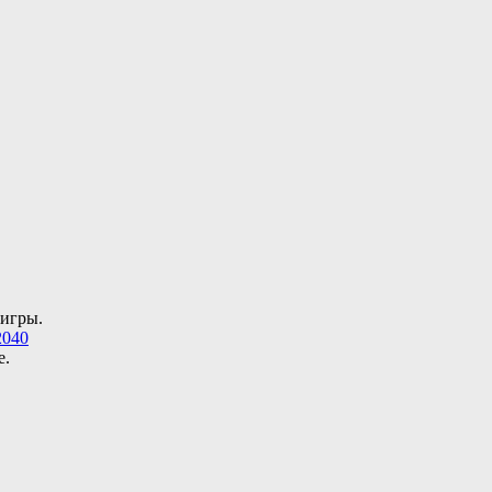
 игры.
2040
е.