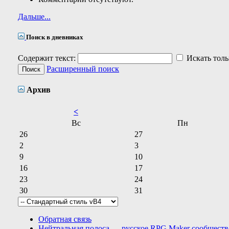
Дальше...
Поиск в дневниках
Содержит текст:
Искать толь
Расширенный поиск
Архив
<
Вс
Пн
26
27
2
3
9
10
16
17
23
24
30
31
Обратная связь
Нейтральная полоса — русское RPG Maker сообществ