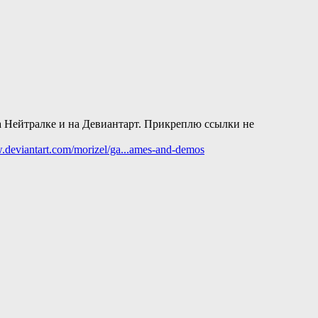
а Нейтралке и на Девиантарт. Прикреплю ссылки не
.deviantart.com/morizel/ga...ames-and-demos