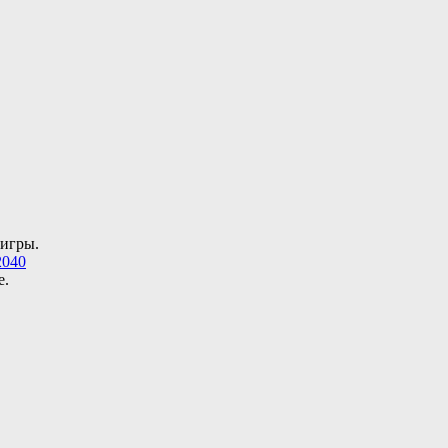
 игры.
2040
е.