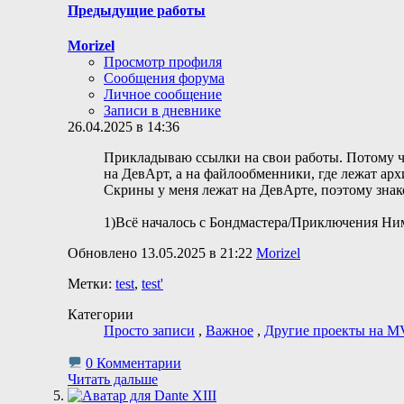
Предыдущие работы
Morizel
Просмотр профиля
Сообщения форума
Личное сообщение
Записи в дневнике
26.04.2025 в 14:36
Прикладываю ссылки на свои работы. Потому чт
на ДевАрт, а на файлообменники, где лежат арх
Скрины у меня лежат на ДевАрте, поэтому знак
1)Всё началось с Бондмастера/Приключения Ним
Обновлено 13.05.2025 в 21:22
Morizel
Метки:
test
,
test'
Категории
Просто записи
,
Важное
,
Другие проекты на M
0 Комментарии
Читать дальше