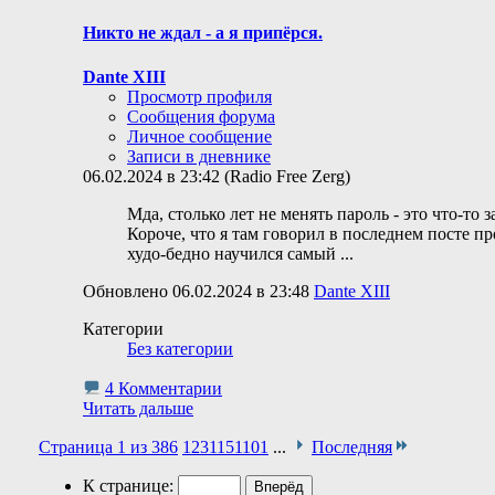
Никто не ждал - а я припёрся.
Dante XIII
Просмотр профиля
Сообщения форума
Личное сообщение
Записи в дневнике
06.02.2024 в 23:42 (Radio Free Zerg)
Мда, столько лет не менять пароль - это что-то 
Короче, что я там говорил в последнем посте про
худо-бедно научился самый
...
Обновлено 06.02.2024 в 23:48
Dante XIII
Категории
Без категории
4 Комментарии
Читать дальше
Страница 1 из 386
1
2
3
11
51
101
...
Последняя
К странице: