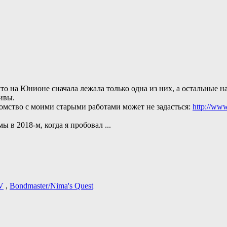
о на Юнионе сначала лежала только одна из них, а остальные н
ивы.
омство с моими старыми работами может не задасться:
http://www
ы в 2018-м, когда я пробовал
...
V
,
Bondmaster/Nima's Quest