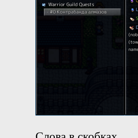
Слова в скобках
...