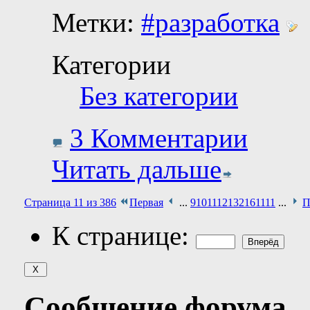
Метки:
#разработка
Категории
Без категории
3 Комментарии
Читать дальше
Страница 11 из 386
Первая
...
9
10
11
12
13
21
61
111
...
П
К странице:
Сообщение форума