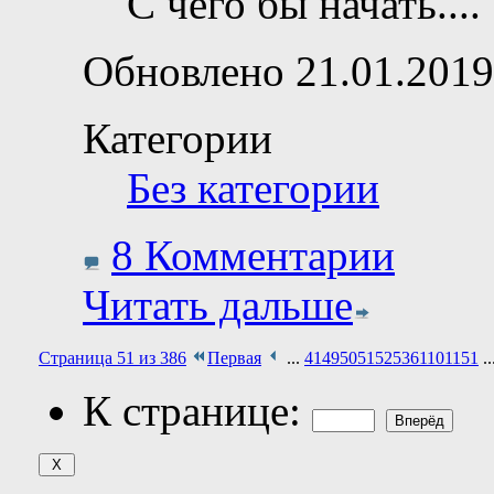
С чего бы начать....
Обновлено 21.01.2019
Категории
Без категории
8 Комментарии
Читать дальше
Страница 51 из 386
Первая
...
41
49
50
51
52
53
61
101
151
..
К странице: