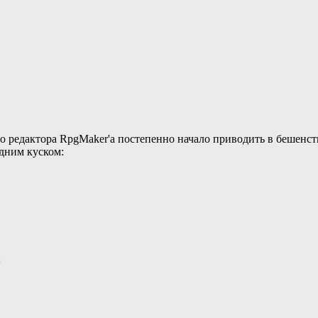
 редактора RpgMaker'а постепенно начало приводить в бешенство
дним куском:

