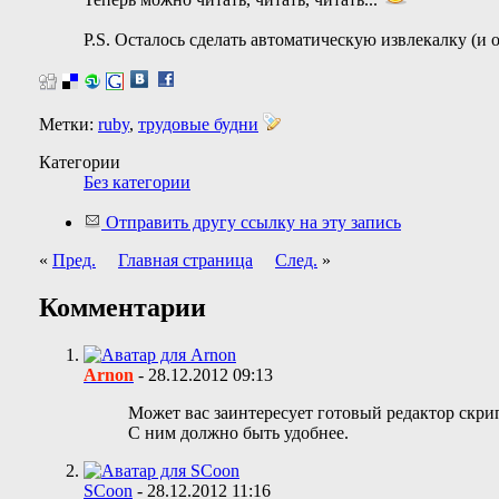
P.S. Осталось сделать автоматическую извлекалку (и о
Метки:
ruby
,
трудовые будни
Категории
Без категории
Отправить другу ссылку на эту запись
«
Пред.
Главная страница
След.
»
Комментарии
Arnon
-
28.12.2012
09:13
Может вас заинтересует готовый редактор скри
С ним должно быть удобнее.
SCoon
-
28.12.2012
11:16