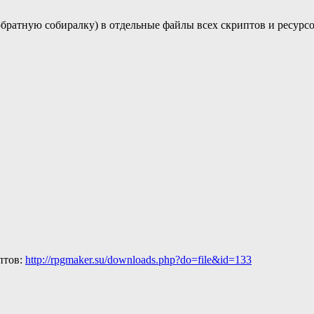
братную собиралку) в отдельные файлы всех скриптов и ресурсов 
птов:
http://rpgmaker.su/downloads.php?do=file&id=133