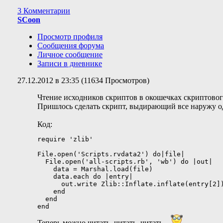
3 Комментарии
SCoon
Просмотр профиля
Сообщения форума
Личное сообщение
Записи в дневнике
27.12.2012 в 23:35 (11634 Просмотров)
Чтение исходников скриптов в окошечках скриптового
Пришлось сделать скрипт, выдирающий все наружу о
Код:
require 'zlib'

File.open('Scripts.rvdata2') do|file|

  File.open('all-scripts.rb', 'wb') do |out|

    data = Marshal.load(file)

    data.each do |entry|

      out.write Zlib::Inflate.inflate(entry[2])
    end

  end

end
Теперь можно читать, читать, читать...