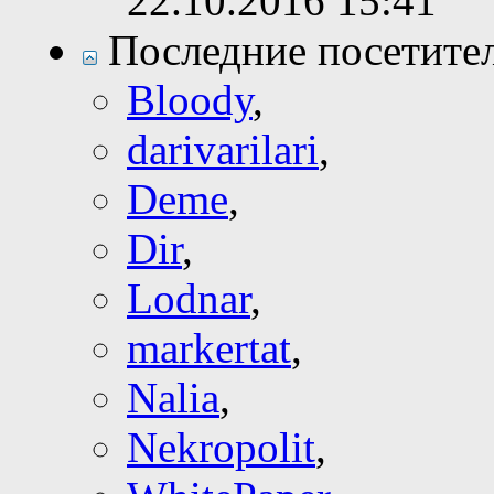
22.10.2016
15:41
Последние посетите
Bloody
,
darivarilari
,
Deme
,
Dir
,
Lodnar
,
markertat
,
Nalia
,
Nekropolit
,