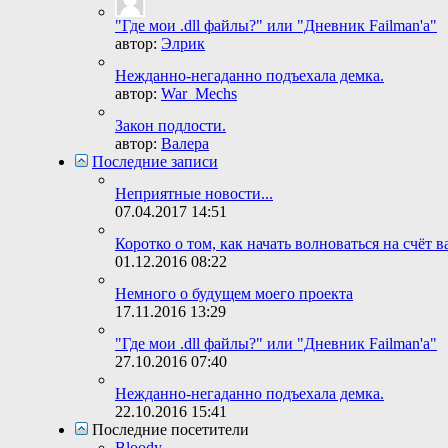
"Где мои .dll файлы?" или "Дневник Failman'а"
автор:
Элрик
Нежданно-негаданно подъехала демка.
автор:
War_Mechs
Закон подлости.
автор:
Валера
Последние записи
Неприятные новости...
07.04.2017
14:51
Коротко о том, как начать волноваться на счёт в
01.12.2016
08:22
Немного о будущем моего проекта
17.11.2016
13:29
"Где мои .dll файлы?" или "Дневник Failman'а"
27.10.2016
07:40
Нежданно-негаданно подъехала демка.
22.10.2016
15:41
Последние посетители
Bloody
,