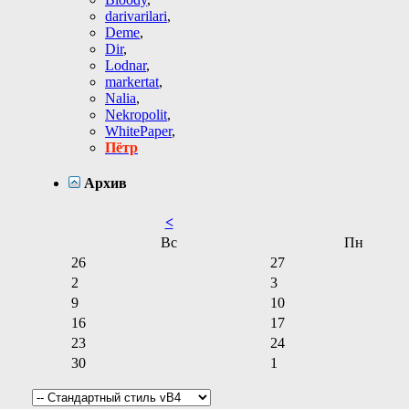
darivarilari
,
Deme
,
Dir
,
Lodnar
,
markertat
,
Nalia
,
Nekropolit
,
WhitePaper
,
Пётр
Архив
<
Вс
Пн
26
27
2
3
9
10
16
17
23
24
30
1