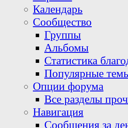
Календарь
Сообщество
Группы
Альбомы
Статистика благо
Популярные тем
Опции форума
Все разделы про
Навигация
Сообщения за де