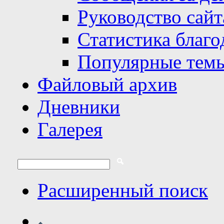
Руководство сайт
Статистика благо
Популярные тем
Файловый архив
Дневники
Галерея
Расширенный поиск