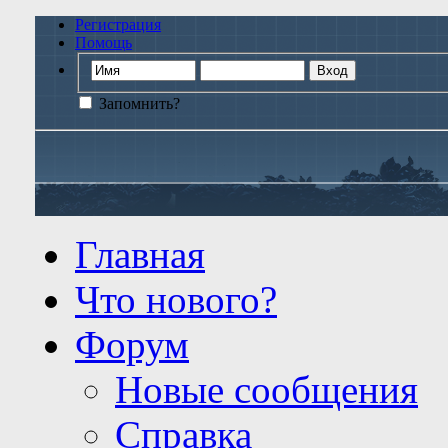
Регистрация
Помощь
Запомнить?
Главная
Что нового?
Форум
Новые сообщения
Справка