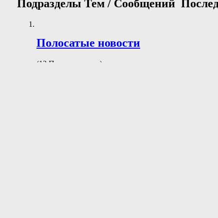
Подразделы
Тем / Сообщений
Послед
Полосатые новости
(12 Просматривает)
Обсуждение новостей.
Опции форума:
Статистика раздела:
Тем: 254
Сообщений: 8,236
Последнее сообщение:
RPG MAKER U2U
от