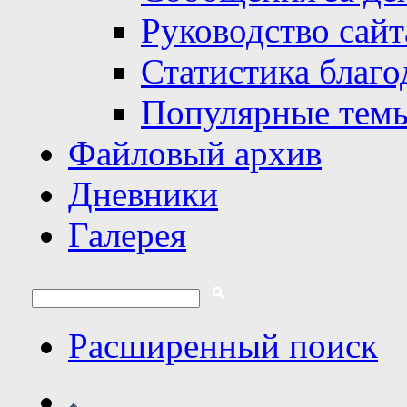
Руководство сайт
Статистика благо
Популярные тем
Файловый архив
Дневники
Галерея
Расширенный поиск