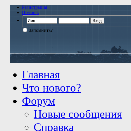
Регистрация
Помощь
Запомнить?
Главная
Что нового?
Форум
Новые сообщения
Справка