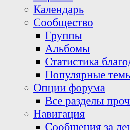
Календарь
Сообщество
Группы
Альбомы
Статистика благо
Популярные тем
Опции форума
Все разделы про
Навигация
Сообщения за де