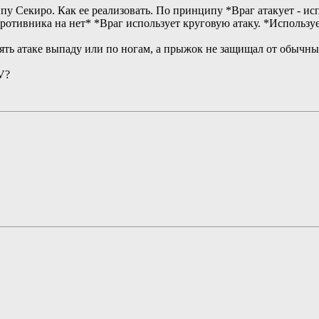
пу Секиро. Как ее реализовать. По принципу *Враг атакует - ис
противника на нет* *Враг использует круговую атаку. *Использу
ть атаке выпаду или по ногам, а прыжок не защищал от обычных 
V?