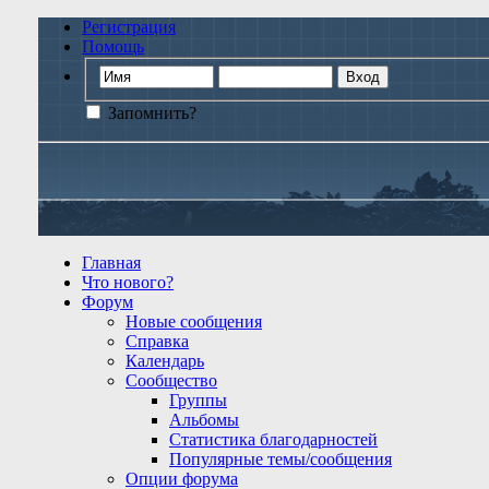
Регистрация
Помощь
Запомнить?
Главная
Что нового?
Форум
Новые сообщения
Справка
Календарь
Сообщество
Группы
Альбомы
Статистика благодарностей
Популярные темы/сообщения
Опции форума