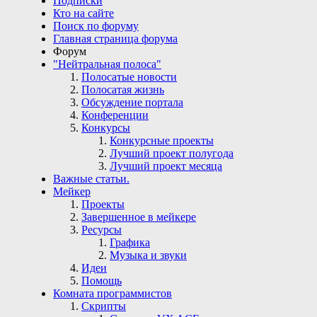
Подписки
Кто на сайте
Поиск по форуму
Главная страница форума
Форум
"Нейтральная полоса"
Полосатые новости
Полосатая жизнь
Обсуждение портала
Конференции
Конкурсы
Конкурсные проекты
Лучший проект полугода
Лучший проект месяца
Важные статьи.
Мейкер
Проекты
Завершенное в мейкере
Ресурсы
Графика
Музыка и звуки
Идеи
Помощь
Комната программистов
Скрипты