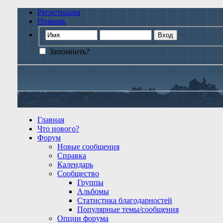
Регистрация
Помощь
Запомнить?
Главная
Что нового?
Форум
Новые сообщения
Справка
Календарь
Сообщество
Группы
Альбомы
Статистика благодарностей
Популярные темы/сообщения
Опции форума