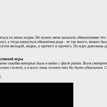
ться по мини играм. Не нужно меня засыпать обвинениями что эт
нут, а тогда начнуться обвинения рода - че так много, можно бы
путем мелодий, видио, и прочего и прочего. По идее довольны до
активной игры
влены ошибки которые были в видио с фаст раном. Всем смотрет
льно сложен, а я всего лишь человек что бы быть идиальным. Сп
y