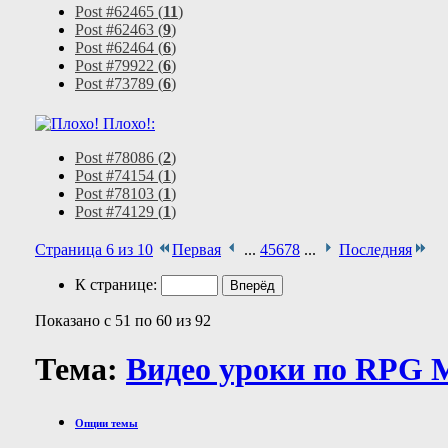
Post #62465 (
11
)
Post #62463 (
9
)
Post #62464 (
6
)
Post #79922 (
6
)
Post #73789 (
6
)
Плохо!:
Post #78086 (
2
)
Post #74154 (
1
)
Post #78103 (
1
)
Post #74129 (
1
)
Страница 6 из 10
Первая
...
4
5
6
7
8
...
Последняя
К странице:
Показано с 51 по 60 из 92
Тема:
Видео уроки по RPG 
Опции темы