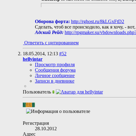
Оборона форта:
http://rghost.ru/8kLGxFtD2
Сделать, чтоб все происходило, как я хочу, - вот
Адский Рейд:
http://rpgmaker.su/vbdownloads.php
Ответить с цитированием
18.05.2014,
12:13
#52
hellyintar
Просмотр профиля
Сообщения форума
Личное сообщение
Записи в дневнике
Пользователь
Регистрация
28.10.2012
Адрес