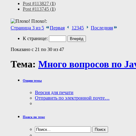
Post #113827 (
1
)
Post #113745 (
1
)
Плохо!:
Страница 3 из 5
Первая
1
2
3
4
5
Последняя
К странице:
Показано с 21 по 30 из 47
Тема:
Много вопросов по Ja
Опции темы
Версия для печати
Отправить по электронной почте…
Поиск по теме