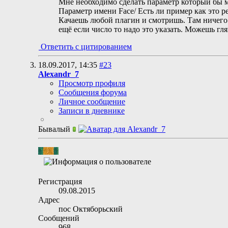
Мне необходимо сделать параметр который бы 
Параметр имени Face/ Есть ли пример как это р
Качаешь любой плагин и смотришь. Там ничего 
ещё если число то надо это указать. Можешь гл
Ответить с цитированием
18.09.2017,
14:35
#23
Alexandr_7
Просмотр профиля
Сообщения форума
Личное сообщение
Записи в дневнике
Бывалый
Регистрация
09.08.2015
Адрес
пос Октяборьский
Сообщений
968