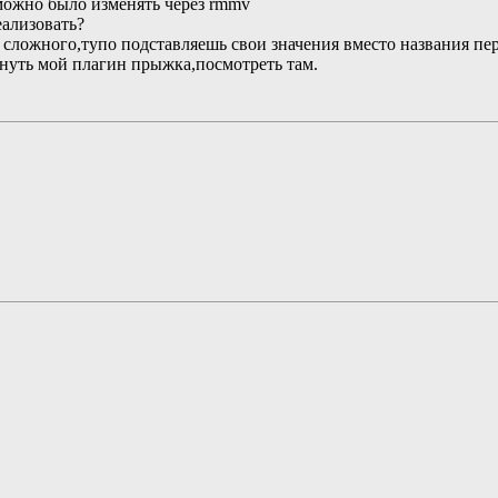
можно было изменять через rmmv
еализовать?
сложного,тупо подставляешь свои значения вместо названия пе
януть мой плагин прыжка,посмотреть там.