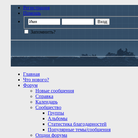
Регистрация
Помощь
Запомнить?
Главная
Что нового?
Форум
Новые сообщения
Справка
Календарь
Сообщество
Группы
Альбомы
Статистика благодарностей
Популярные темы/сообщения
Опции форума