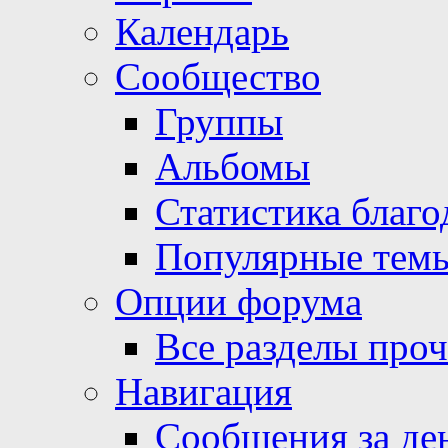
Календарь
Сообщество
Группы
Альбомы
Статистика благо
Популярные тем
Опции форума
Все разделы про
Навигация
Сообщения за де