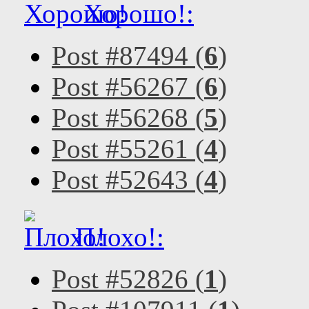
Хорошо!:
Post #87494 (
6
)
Post #56267 (
6
)
Post #56268 (
5
)
Post #55261 (
4
)
Post #52643 (
4
)
Плохо!:
Post #52826 (
1
)