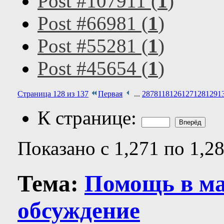
Post #107911 (
1
)
Post #66981 (
1
)
Post #55281 (
1
)
Post #45654 (
1
)
Страница 128 из 137
Первая
...
28
78
118
126
127
128
129
1
К странице:
Показано с 1,271 по 1,2
Тема:
Помощь в ма
обсуждение