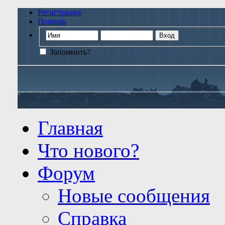
Регистрация
Помощь
Запомнить?
Главная
Что нового?
Форум
Новые сообщения
Справка