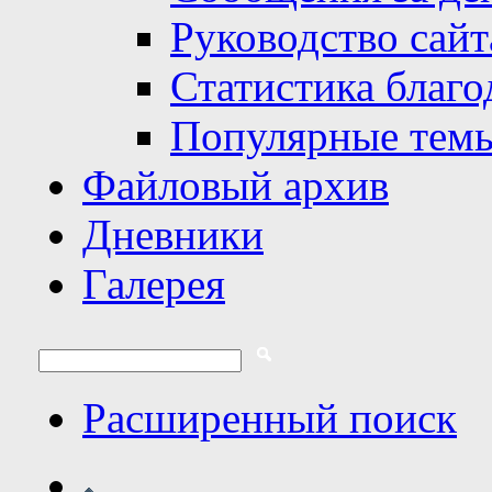
Руководство сайт
Статистика благо
Популярные тем
Файловый архив
Дневники
Галерея
Расширенный поиск