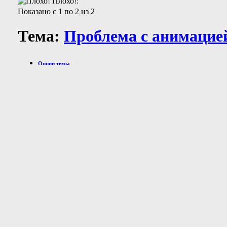
Плохо!:
Показано с 1 по 2 из 2
Тема:
Проблема с анимацией
Опции темы
Версия для печати
Отправить по электронной почте…
Поиск по теме
Расширенный поиск
Отображение
Линейный вид
Комбинированный вид
Древовидный вид