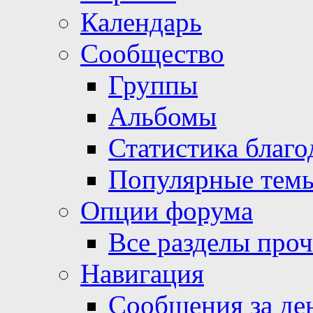
Календарь
Сообщество
Группы
Альбомы
Статистика благо
Популярные тем
Опции форума
Все разделы про
Навигация
Сообщения за де