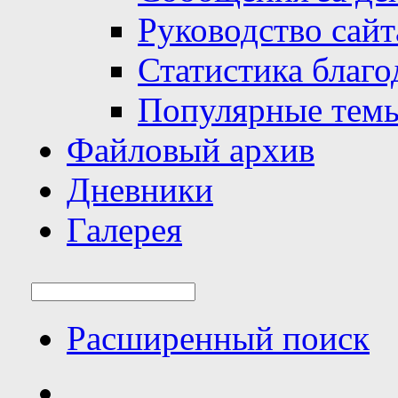
Руководство сайт
Статистика благо
Популярные тем
Файловый архив
Дневники
Галерея
Расширенный поиск