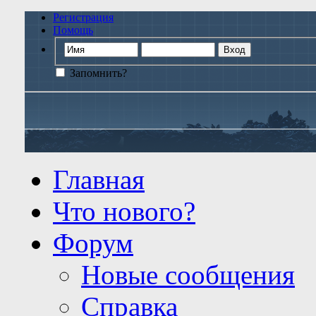
Регистрация
Помощь
Запомнить?
Главная
Что нового?
Форум
Новые сообщения
Справка