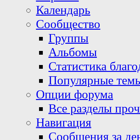
Календарь
Сообщество
Группы
Альбомы
Статистика благо
Популярные тем
Опции форума
Все разделы про
Навигация
Сообщения за де