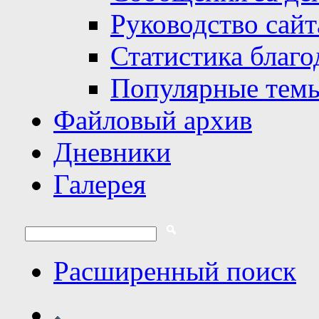
Руководство сайт
Статистика благо
Популярные тем
Файловый архив
Дневники
Галерея
Расширенный поиск