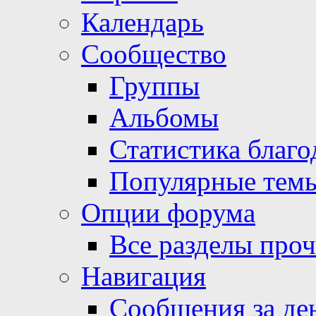
Календарь
Сообщество
Группы
Альбомы
Статистика благо
Популярные тем
Опции форума
Все разделы про
Навигация
Сообщения за де