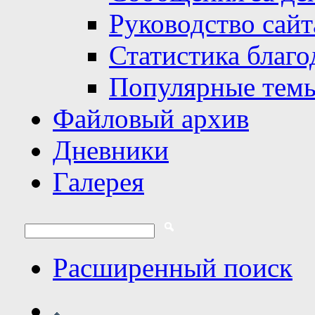
Руководство сайт
Статистика благо
Популярные тем
Файловый архив
Дневники
Галерея
Расширенный поиск