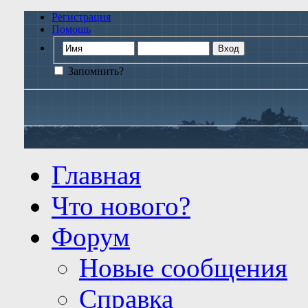
Регистрация
Помощь
Запомнить?
Главная
Что нового?
Форум
Новые сообщения
Справка