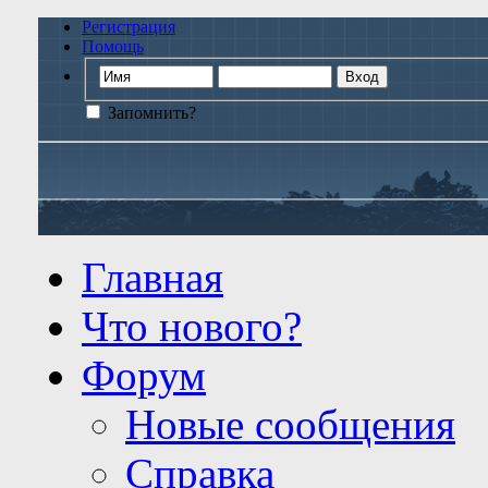
Регистрация
Помощь
Запомнить?
Главная
Что нового?
Форум
Новые сообщения
Справка