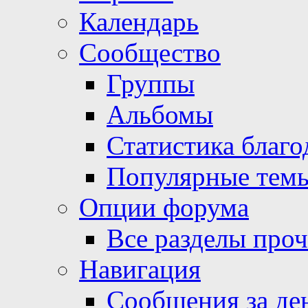
Календарь
Сообщество
Группы
Альбомы
Статистика благо
Популярные тем
Опции форума
Все разделы про
Навигация
Сообщения за де