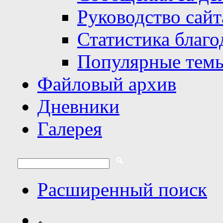
Руководство сайт
Статистика благо
Популярные тем
Файловый архив
Дневники
Галерея
Расширенный поиск