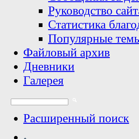
Руководство сайт
Статистика благо
Популярные тем
Файловый архив
Дневники
Галерея
Расширенный поиск