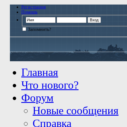
Регистрация
Помощь
Запомнить?
Главная
Что нового?
Форум
Новые сообщения
Справка