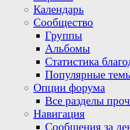
Календарь
Сообщество
Группы
Альбомы
Статистика благо
Популярные тем
Опции форума
Все разделы про
Навигация
Сообщения за де