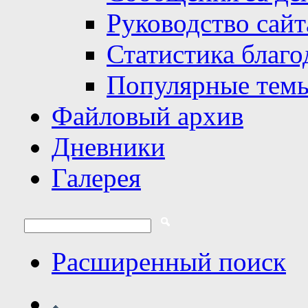
Руководство сайт
Статистика благо
Популярные тем
Файловый архив
Дневники
Галерея
Расширенный поиск