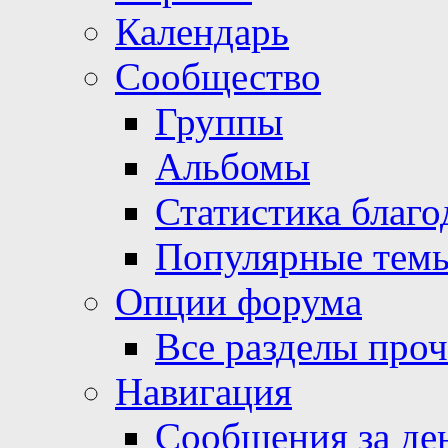
Календарь
Сообщество
Группы
Альбомы
Статистика благо
Популярные тем
Опции форума
Все разделы про
Навигация
Сообщения за де