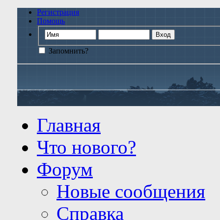
Регистрация
Помощь
Запомнить?
Главная
Что нового?
Форум
Новые сообщения
Справка