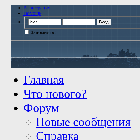
Регистрация
Помощь
Запомнить?
Главная
Что нового?
Форум
Новые сообщения
Справка