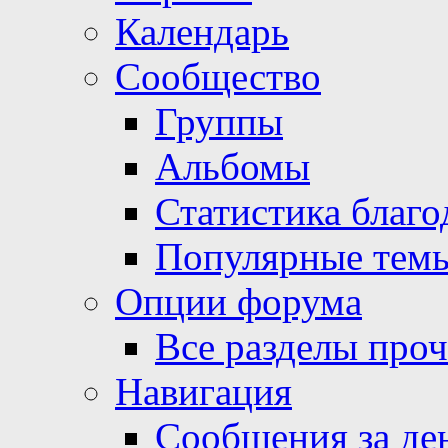
Календарь
Сообщество
Группы
Альбомы
Статистика благо
Популярные тем
Опции форума
Все разделы про
Навигация
Сообщения за де