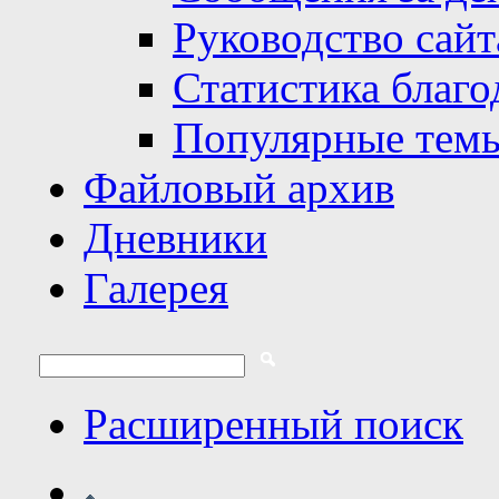
Руководство сайт
Статистика благо
Популярные тем
Файловый архив
Дневники
Галерея
Расширенный поиск