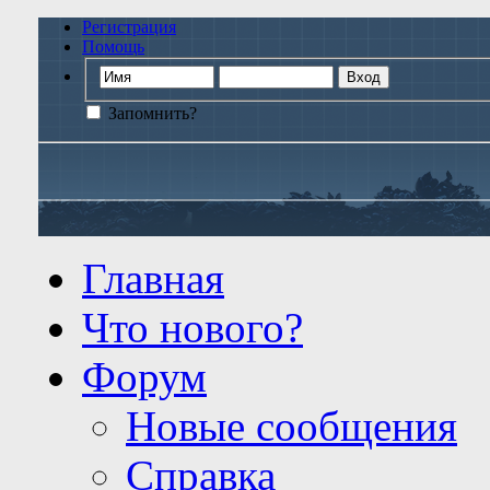
Регистрация
Помощь
Запомнить?
Главная
Что нового?
Форум
Новые сообщения
Справка