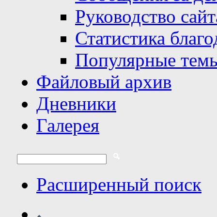
Руководство сайт
Статистика благо
Популярные тем
Файловый архив
Дневники
Галерея
Расширенный поиск