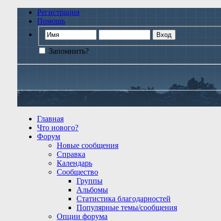
Регистрация
Помощь
Запомнить?
Главная
Что нового?
Форум
Новые сообщения
Справка
Календарь
Сообщество
Группы
Альбомы
Статистика благодарностей
Популярные темы/сообщения
Опции форума