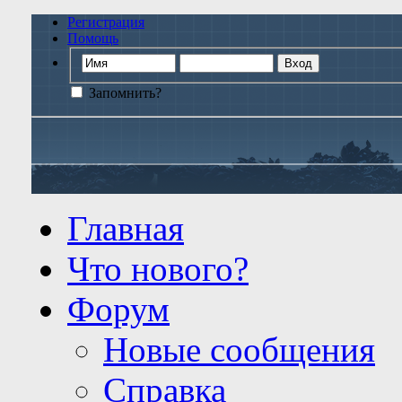
Регистрация
Помощь
Запомнить?
Главная
Что нового?
Форум
Новые сообщения
Справка