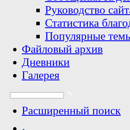
Руководство сайт
Статистика благо
Популярные тем
Файловый архив
Дневники
Галерея
Расширенный поиск