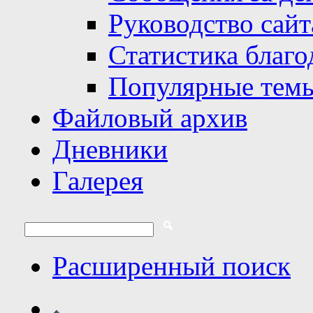
Руководство сайт
Статистика благо
Популярные тем
Файловый архив
Дневники
Галерея
Расширенный поиск