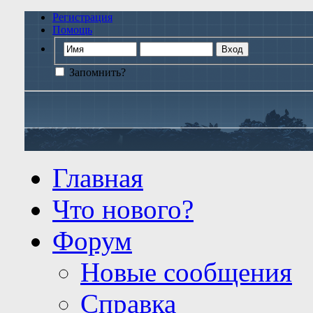
Регистрация
Помощь
Запомнить?
Главная
Что нового?
Форум
Новые сообщения
Справка