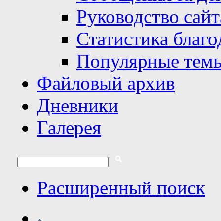
Руководство сайт
Статистика благо
Популярные тем
Файловый архив
Дневники
Галерея
Расширенный поиск