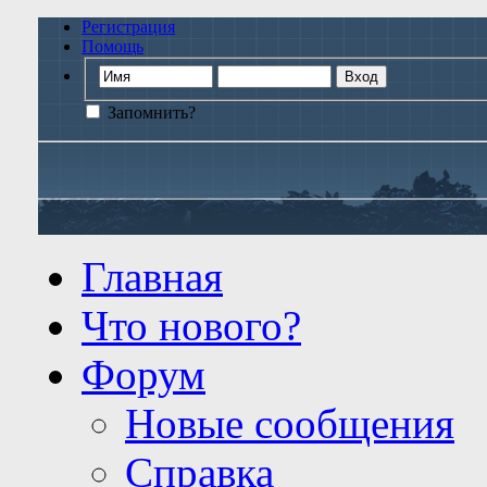
Регистрация
Помощь
Запомнить?
Главная
Что нового?
Форум
Новые сообщения
Справка