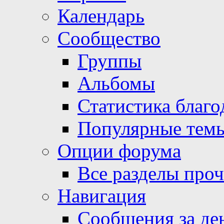
Календарь
Сообщество
Группы
Альбомы
Статистика благо
Популярные тем
Опции форума
Все разделы про
Навигация
Сообщения за де