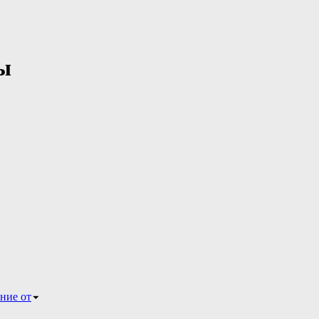
ы
ние от