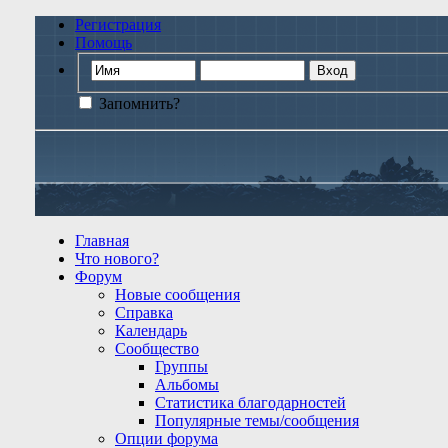
Регистрация
Помощь
Запомнить?
Главная
Что нового?
Форум
Новые сообщения
Справка
Календарь
Сообщество
Группы
Альбомы
Статистика благодарностей
Популярные темы/сообщения
Опции форума