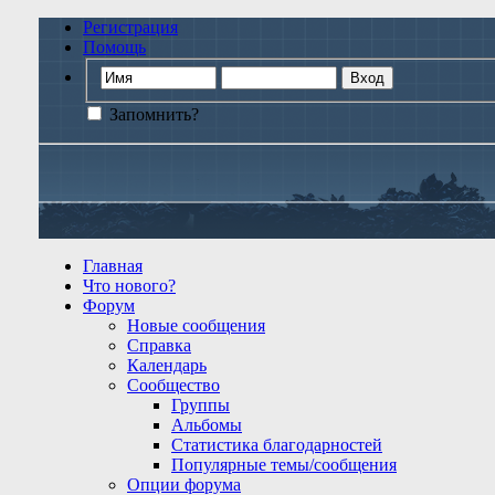
Регистрация
Помощь
Запомнить?
Главная
Что нового?
Форум
Новые сообщения
Справка
Календарь
Сообщество
Группы
Альбомы
Статистика благодарностей
Популярные темы/сообщения
Опции форума