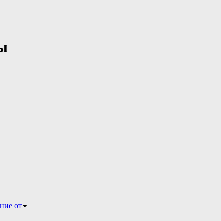
ы
ние от