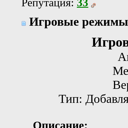
Репутация:
33
Игровые режимы 
Игро
А
Ме
Ве
Тип: Добавл
Описание: