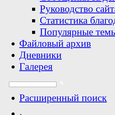
Руководство сайт
Статистика благо
Популярные тем
Файловый архив
Дневники
Галерея
Расширенный поиск