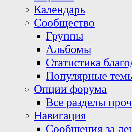
Календарь
Сообщество
Группы
Альбомы
Статистика благо
Популярные тем
Опции форума
Все разделы про
Навигация
Сообщения за де