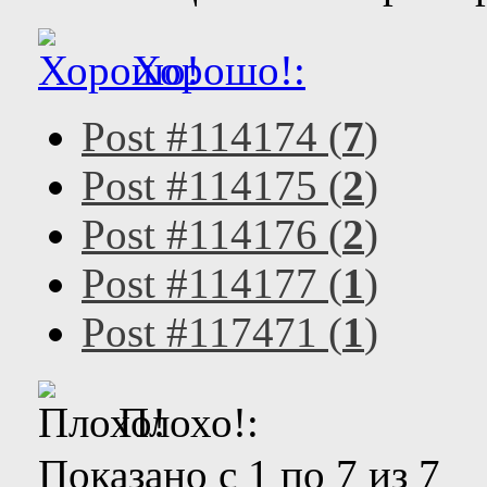
Хорошо!:
Post #114174 (
7
)
Post #114175 (
2
)
Post #114176 (
2
)
Post #114177 (
1
)
Post #117471 (
1
)
Плохо!:
Показано с 1 по 7 из 7