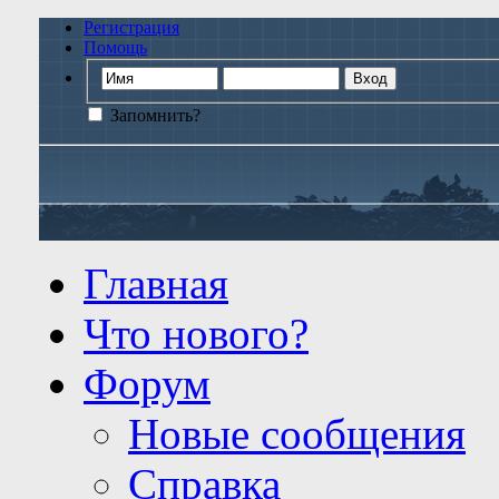
Регистрация
Помощь
Запомнить?
Главная
Что нового?
Форум
Новые сообщения
Справка