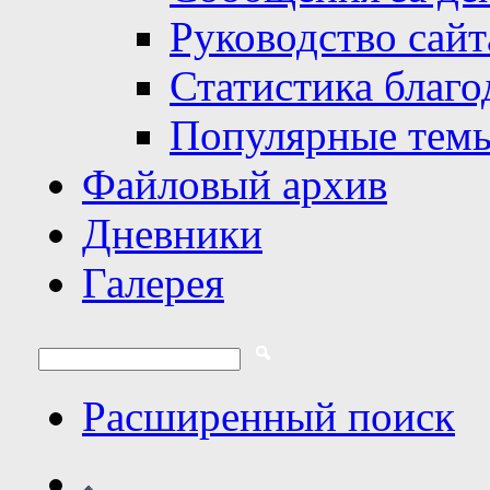
Руководство сайт
Статистика благо
Популярные тем
Файловый архив
Дневники
Галерея
Расширенный поиск