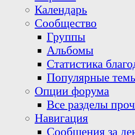
Календарь
Сообщество
Группы
Альбомы
Статистика благо
Популярные тем
Опции форума
Все разделы про
Навигация
Сообщения за де