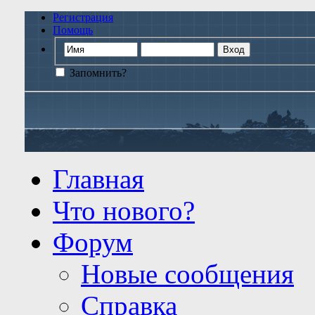
Регистрация
Помощь
Запомнить?
Главная
Что нового?
Форум
Новые сообщения
Справка