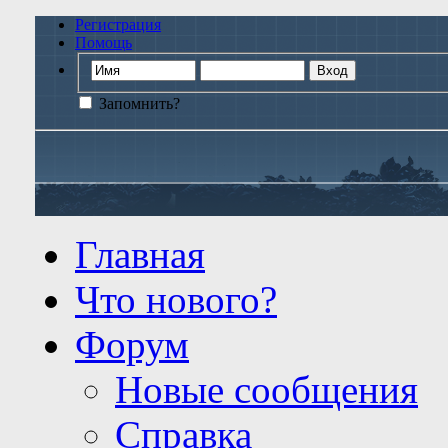
Регистрация
Помощь
Запомнить?
Главная
Что нового?
Форум
Новые сообщения
Справка