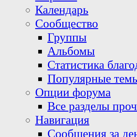
Календарь
Сообщество
Группы
Альбомы
Статистика благо
Популярные тем
Опции форума
Все разделы про
Навигация
Сообщения за де