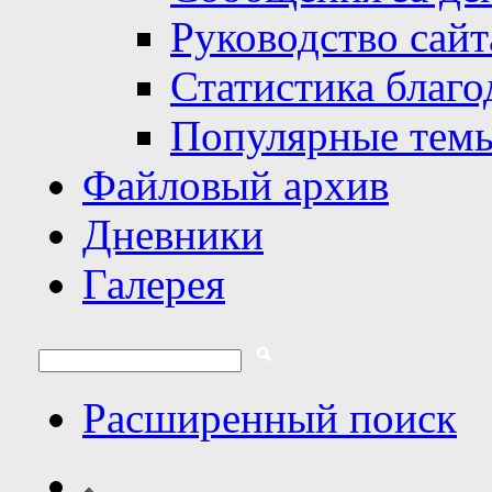
Руководство сайт
Статистика благо
Популярные тем
Файловый архив
Дневники
Галерея
Расширенный поиск