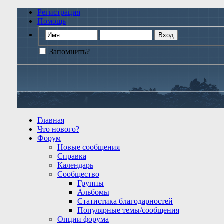
Регистрация
Помощь
Запомнить?
Главная
Что нового?
Форум
Новые сообщения
Справка
Календарь
Сообщество
Группы
Альбомы
Статистика благодарностей
Популярные темы/сообщения
Опции форума