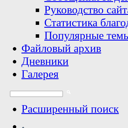
Руководство сайт
Статистика благо
Популярные тем
Файловый архив
Дневники
Галерея
Расширенный поиск