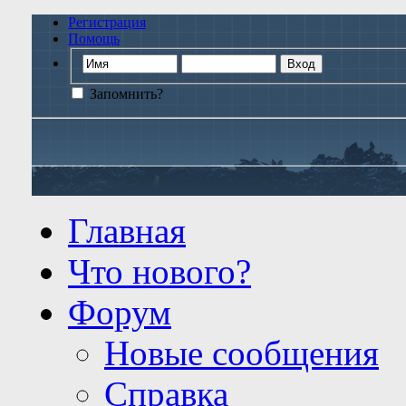
Регистрация
Помощь
Запомнить?
Главная
Что нового?
Форум
Новые сообщения
Справка