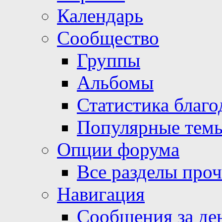
Календарь
Сообщество
Группы
Альбомы
Статистика благо
Популярные тем
Опции форума
Все разделы про
Навигация
Сообщения за де