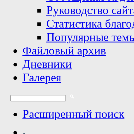
Руководство сайт
Статистика благо
Популярные тем
Файловый архив
Дневники
Галерея
Расширенный поиск