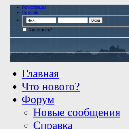
Регистрация
Помощь
Запомнить?
Главная
Что нового?
Форум
Новые сообщения
Справка