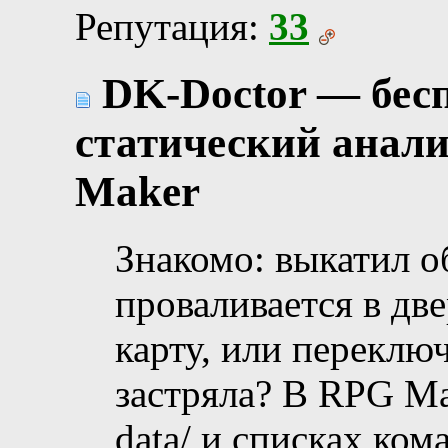
Репутация:
33
DK-Doctor — бесп
статический анал
Maker
Знакомо: выкатил о
проваливается в д
карту, или переключ
застряла? В RPG Ma
data/ и списках ко