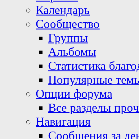
Календарь
Сообщество
Группы
Альбомы
Статистика благо
Популярные тем
Опции форума
Все разделы про
Навигация
Сообщения за де